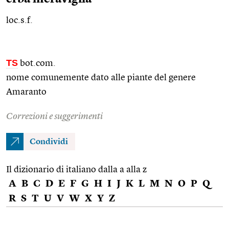
loc.s.f.
TS
bot.com.
nome comunemente dato alle piante del genere
Amaranto
Correzioni e suggerimenti
Condividi
Il dizionario di italiano dalla a alla z
A
B
C
D
E
F
G
H
I
J
K
L
M
N
O
P
Q
R
S
T
U
V
W
X
Y
Z