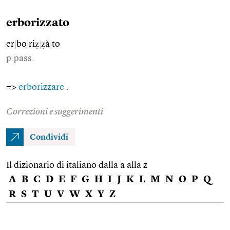
erborizzato
er
|
bo
|
riẓ
|
ẓà
|
to
p.pass.
=>
erborizzare
.
Correzioni e suggerimenti
Condividi
Il dizionario di italiano dalla a alla z
A
B
C
D
E
F
G
H
I
J
K
L
M
N
O
P
Q
R
S
T
U
V
W
X
Y
Z