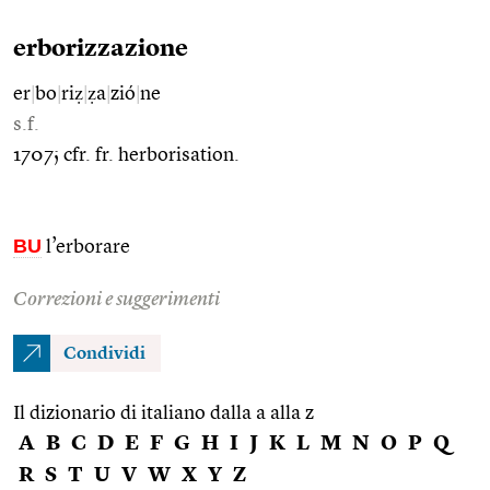
erborizzazione
er
|
bo
|
riẓ
|
ẓa
|
zió
|
ne
s.f.
1707; cfr. fr. herborisation.
BU
l’erborare
Correzioni e suggerimenti
Condividi
Il dizionario di italiano dalla a alla z
A
B
C
D
E
F
G
H
I
J
K
L
M
N
O
P
Q
R
S
T
U
V
W
X
Y
Z