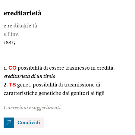
ereditarietà
e
|
re
|
di
|
ta
|
rie
|
tà
s.f.inv.
1882;
CO
1.
possibilità di essere trasmesso in eredità:
ereditarietà di un titolo
2.
TS
genet. possibilità di trasmissione di
caratteristiche genetiche dai genitori ai figli
Correzioni e suggerimenti
Condividi