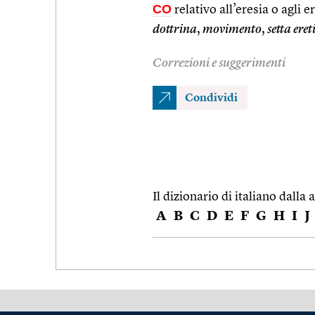
CO
relativo all’eresia o agli e
dottrina
,
movimento
,
setta eret
Correzioni e suggerimenti
Condividi
Il dizionario di italiano dalla a
A
B
C
D
E
F
G
H
I
J