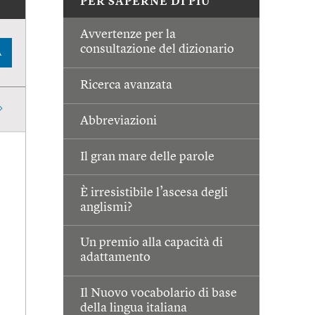
PER SAPERNE DI PIÙ
Avvertenze per la
consultazione del dizionario
A
Ricerca avanzata
Abbreviazioni
Il gran mare delle parole
È irresistibile l’ascesa degli
anglismi?
Un premio alla capacità di
adattamento
Il Nuovo vocabolario di base
della lingua italiana