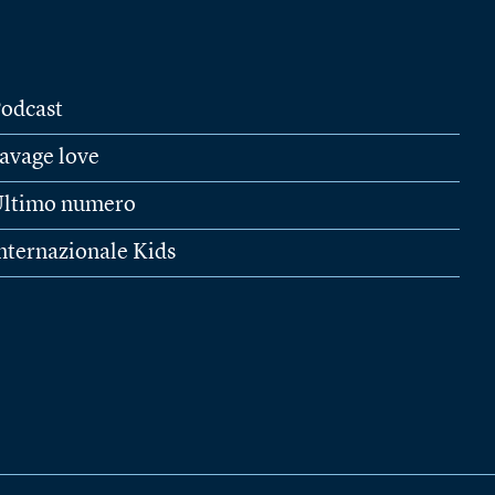
odcast
avage love
ltimo numero
nternazionale Kids