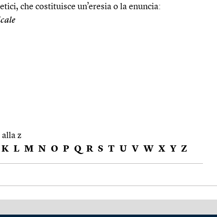
retici, che costituisce un’eresia o la enuncia:
icale
 alla z
K
L
M
N
O
P
Q
R
S
T
U
V
W
X
Y
Z