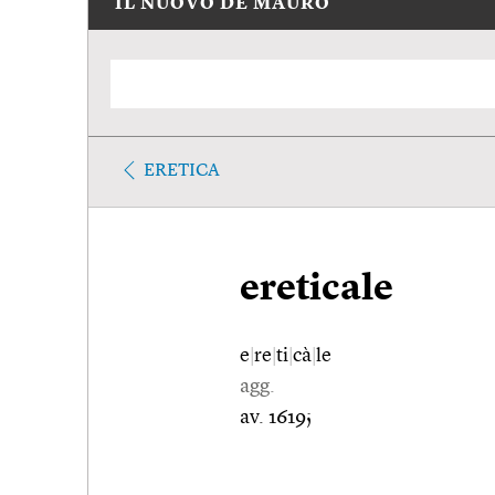
IL NUOVO DE MAURO
ERETICA
ereticale
e
|
re
|
ti
|
cà
|
le
agg.
av. 1619;