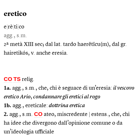
eretico
e
|
rè
|
ti
|
co
agg., s.m.
2ª metà XIII sec; dal lat. tardo haerĕtĭcu(m), dal gr.
hairetikós, v. anche eresia.
CO
TS
relig.
1a.
agg., s.m., che, chi è seguace di un’eresia:
il vescovo
eretico Ario
,
condannare gli eretici al rogo
1b.
agg., ereticale:
dottrina eretica
2.
CO
agg., s.m.
ateo, miscredente
|
estens., che, chi
ha idee che divergono dall’opinione comune o da
un’ideologia ufficiale