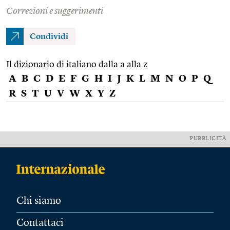
Correzioni e suggerimenti
Condividi
Il dizionario di italiano dalla a alla z
A
B
C
D
E
F
G
H
I
J
K
L
M
N
O
P
Q
R
S
T
U
V
W
X
Y
Z
PUBBLICITÀ
Chi siamo
Contattaci