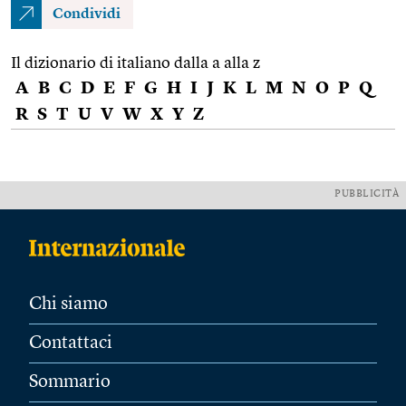
Condividi
Il dizionario di italiano dalla a alla z
A
B
C
D
E
F
G
H
I
J
K
L
M
N
O
P
Q
R
S
T
U
V
W
X
Y
Z
PUBBLICITÀ
Chi siamo
Contattaci
Sommario