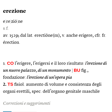
erezione
e
|
re
|
zió
|
ne
s.f.
av. 1529; dal lat. erectiōne(m), v. anche erigere, cfr. fr.
érection.
CO
1.
l’erigere, l’erigersi e il loro risultato:
l’erezione di
BU
un nuovo palazzo
,
di un monumento
|
fig.,
fondazione:
l’erezione di un’opera pia
2.
TS
fisiol. aumento di volume e consistenza degli
organi erettili, spec. dell’organo genitale maschile
Correzioni e suggerimenti