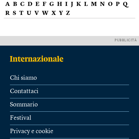
A
B
C
D
E
F
G
H
I
J
K
L
M
N
O
P
Q
R
S
T
U
V
W
X
Y
Z
PUBBLICITÀ
Chi siamo
Contattaci
Sommario
Festival
Privacy e cookie