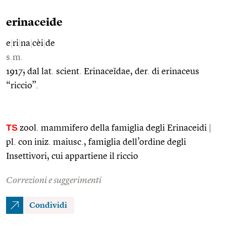
erinaceide
e
|
ri
|
na
|
cèi
|
de
s.m.
1917; dal lat. scient. Erinaceĭdae, der. di erinaceus
“riccio”.
TS
zool. mammifero della famiglia degli Erinaceidi
|
pl. con iniz. maiusc., famiglia dell’ordine degli
Insettivori, cui appartiene il riccio
Correzioni e suggerimenti
Condividi