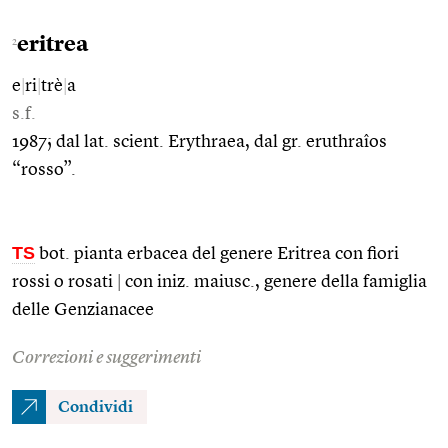
eritrea
2
e
|
ri
|
trè
|
a
s.f.
1987; dal lat. scient. Erythraea, dal gr. eruthraîos
“rosso”.
TS
bot. pianta erbacea del genere Eritrea con fiori
rossi o rosati
|
con iniz. maiusc., genere della famiglia
delle Genzianacee
Correzioni e suggerimenti
Condividi