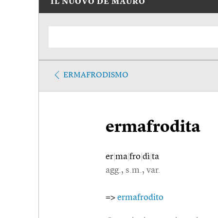
IL NUOVO DE MAURO
ERMAFRODISMO
ermafrodita
er
|
ma
|
fro
|
dì
|
ta
agg., s.m., var.
=>
ermafrodito