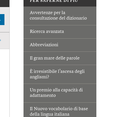
PER SAPERNE DI PIÙ
Avvertenze per la
consultazione del dizionario
A
Ricerca avanzata
Abbreviazioni
Il gran mare delle parole
È irresistibile l’ascesa degli
anglismi?
Un premio alla capacità di
adattamento
Il Nuovo vocabolario di base
della lingua italiana