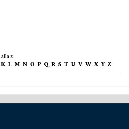
 alla z
K
L
M
N
O
P
Q
R
S
T
U
V
W
X
Y
Z