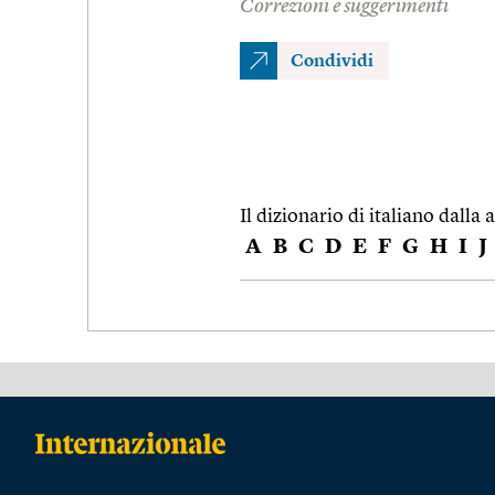
Correzioni e suggerimenti
Condividi
Il dizionario di italiano dalla a
A
B
C
D
E
F
G
H
I
J