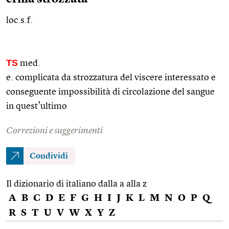
loc.s.f.
TS
med.
e. complicata da strozzatura del viscere interessato e
conseguente impossibilità di circolazione del sangue
in quest’ultimo
Correzioni e suggerimenti
Condividi
Il dizionario di italiano dalla a alla z
A
B
C
D
E
F
G
H
I
J
K
L
M
N
O
P
Q
R
S
T
U
V
W
X
Y
Z