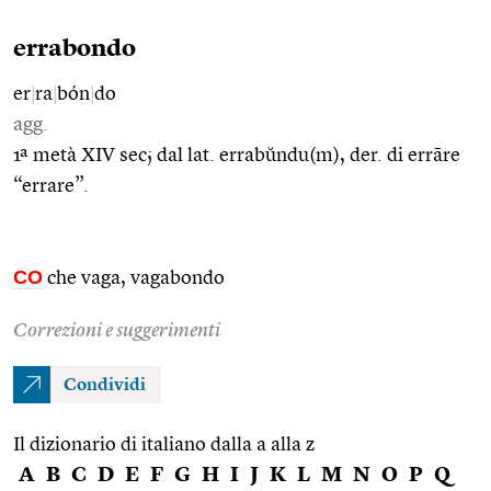
errabondo
er
|
ra
|
bón
|
do
agg.
1ª metà XIV sec; dal lat. errabŭndu(m), der. di errāre
“errare”.
CO
che vaga, vagabondo
Correzioni e suggerimenti
Condividi
Il dizionario di italiano dalla a alla z
A
B
C
D
E
F
G
H
I
J
K
L
M
N
O
P
Q