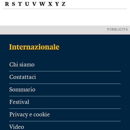
R
S
T
U
V
W
X
Y
Z
PUBBLICITÀ
Chi siamo
Contattaci
Sommario
Festival
Privacy e cookie
Video