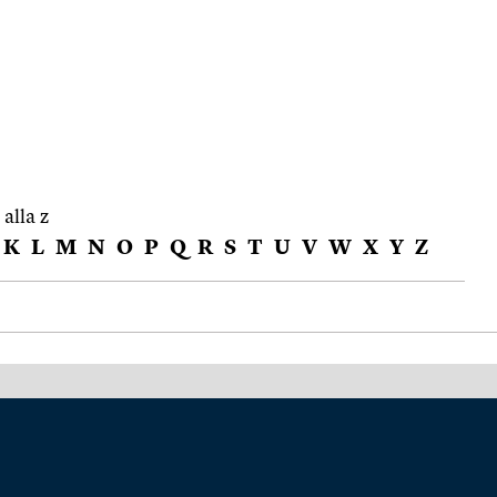
 alla z
K
L
M
N
O
P
Q
R
S
T
U
V
W
X
Y
Z