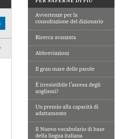
PER SAPERNE DI PIÙ
Avvertenze per la
consultazione del dizionario
A
Ricerca avanzata
Abbreviazioni
Il gran mare delle parole
È irresistibile l’ascesa degli
anglismi?
Un premio alla capacità di
adattamento
Il Nuovo vocabolario di base
della lingua italiana