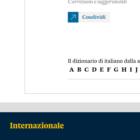
Correzioni e suggerimenti
Condividi
Il dizionario di italiano dalla a
A
B
C
D
E
F
G
H
I
J