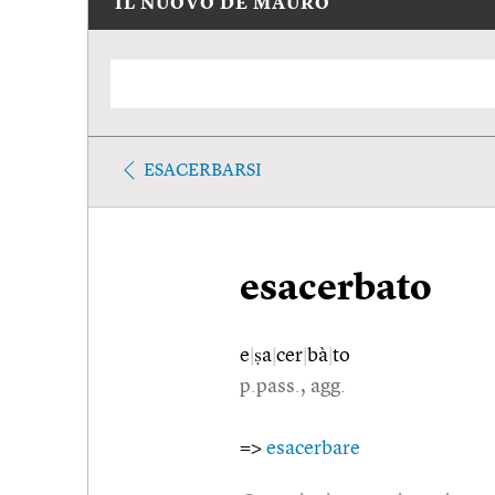
IL NUOVO DE MAURO
ESACERBARSI
esacerbato
e
|
ṣa
|
cer
|
bà
|
to
p.pass., agg.
=>
esacerbare