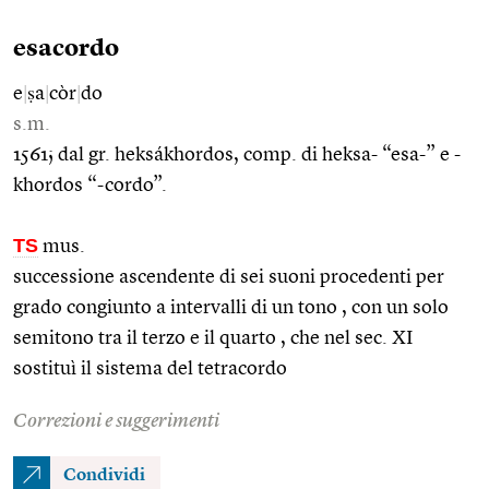
esacordo
e
|
ṣa
|
còr
|
do
s.m.
1561; dal gr. heksákhordos, comp. di heksa- “esa-” e -
khordos “-cordo”.
TS
mus.
successione ascendente di sei suoni procedenti per
grado congiunto a intervalli di un tono , con un solo
semitono tra il terzo e il quarto , che nel sec. XI
sostituì il sistema del tetracordo
Correzioni e suggerimenti
Condividi