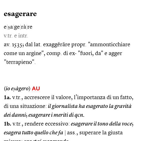
esagerare
e
|
ṣa
|
ge
|
rà
|
re
v.tr. e intr.
av. 1535; dal lat. exaggĕrāre propr. "ammonticchiare
come un argine", comp. di ex- "fuori, da" e agger
"terrapieno".
AU
(
io eṣàgero
)
1a.
v.tr., accrescere il valore, l’importanza di un fatto,
di una situazione:
il giornalista ha esagerato la gravità
dei danni
;
esagerare i meriti di qcn.
1b.
v.tr., rendere eccessivo:
esagerare il tono della voce
;
esagera tutto quello che fa
|
ass., superare la giusta