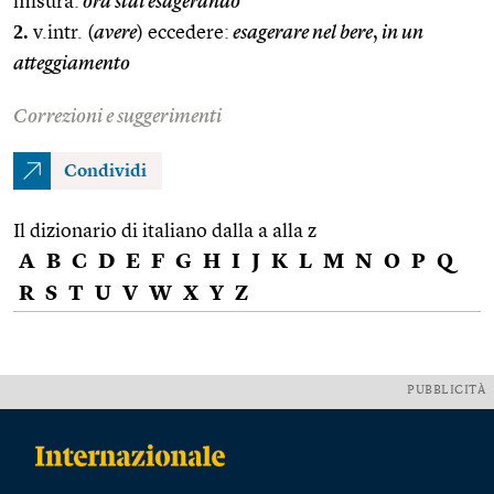
misura:
ora stai esagerando
2.
v.intr. (
avere
) eccedere:
esagerare nel bere
,
in un
atteggiamento
Correzioni e suggerimenti
Condividi
Il dizionario di italiano dalla a alla z
A
B
C
D
E
F
G
H
I
J
K
L
M
N
O
P
Q
R
S
T
U
V
W
X
Y
Z
PUBBLICITÀ