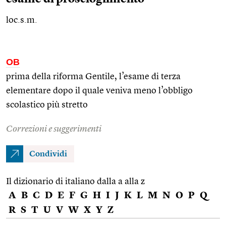
loc.s.m.
OB
prima della riforma Gentile, l’esame di terza
elementare dopo il quale veniva meno l’obbligo
scolastico più stretto
Correzioni e suggerimenti
Condividi
Il dizionario di italiano dalla a alla z
A
B
C
D
E
F
G
H
I
J
K
L
M
N
O
P
Q
R
S
T
U
V
W
X
Y
Z