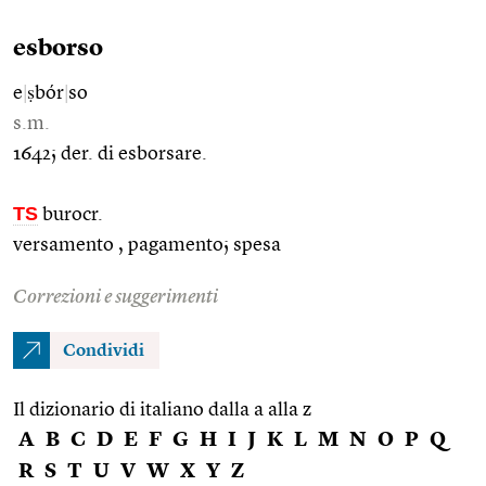
esborso
e
|
ṣbór
|
so
s.m.
1642; der. di esborsare.
TS
burocr.
versamento , pagamento; spesa
Correzioni e suggerimenti
Condividi
Il dizionario di italiano dalla a alla z
A
B
C
D
E
F
G
H
I
J
K
L
M
N
O
P
Q
R
S
T
U
V
W
X
Y
Z