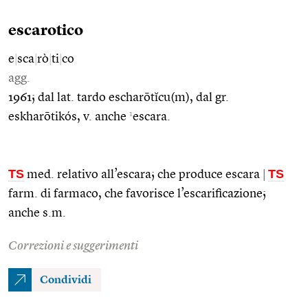
escarotico
e
|
sca
|
rò
|
ti
|
co
agg.
1961; dal lat. tardo escharōtĭcu(m), dal gr.
1
eskharōtikós, v. anche
escara.
TS
TS
med. relativo all’escara; che produce escara
|
farm. di farmaco, che favorisce l’escarificazione;
anche s.m.
Correzioni e suggerimenti
Condividi