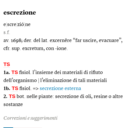
escrezione
e
|
scre
|
zió
|
ne
s.f.
av. 1698; der. del lat. excernĕre “far uscire, evacuare”,
cfr. sup. excretum, con -ione.
TS
1a.
TS
fisiol. l’insieme dei materiali di rifiuto
dell’organismo
|
l’eliminazione di tali materiali
1b.
TS
fisiol. =>
secrezione esterna
2.
TS
bot. nelle piante: secrezione di oli, resine o altre
sostanze
Correzioni e suggerimenti