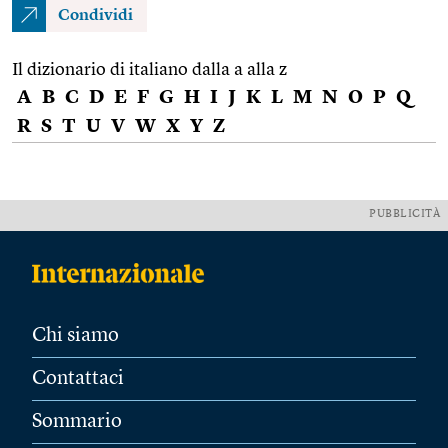
Condividi
Il dizionario di italiano dalla a alla z
A
B
C
D
E
F
G
H
I
J
K
L
M
N
O
P
Q
R
S
T
U
V
W
X
Y
Z
PUBBLICITÀ
Chi siamo
Contattaci
Sommario