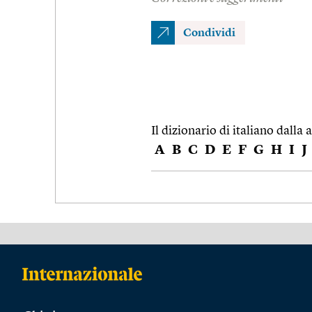
Condividi
Il dizionario di italiano dalla a
A
B
C
D
E
F
G
H
I
J