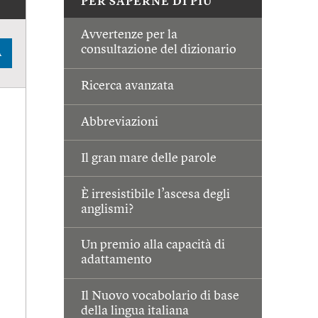
PER SAPERNE DI PIÙ
Avvertenze per la
consultazione del dizionario
A
Ricerca avanzata
Abbreviazioni
Il gran mare delle parole
È irresistibile l’ascesa degli
anglismi?
Un premio alla capacità di
adattamento
Il Nuovo vocabolario di base
della lingua italiana