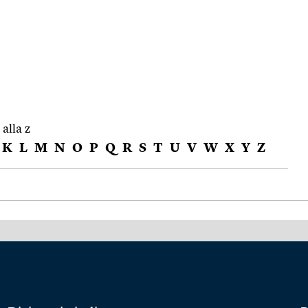
 alla z
K
L
M
N
O
P
Q
R
S
T
U
V
W
X
Y
Z