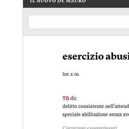
IL NUOVO DE MAURO
esercizio abus
loc.s.m.
TS
dir.
delitto consistente nell’atte
speciale abilitazione senza av
Correzioni e suggerimenti