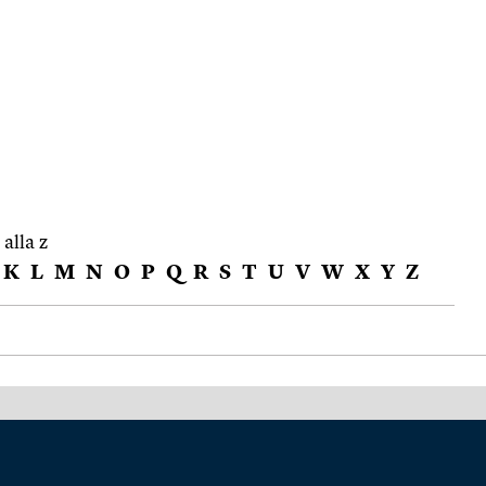
 alla z
K
L
M
N
O
P
Q
R
S
T
U
V
W
X
Y
Z