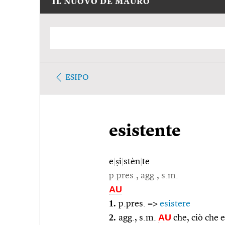
IL NUOVO DE MAURO
ESIPO
esistente
e
|
ṣi
|
stèn
|
te
p.pres., agg., s.m.
AU
1.
p.pres. =>
esistere
2.
AU
agg., s.m.
che, ciò che e