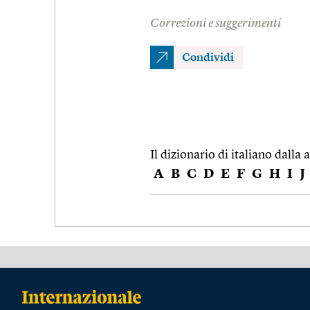
Correzioni e suggerimenti
Condividi
Il dizionario di italiano dalla a
A
B
C
D
E
F
G
H
I
J