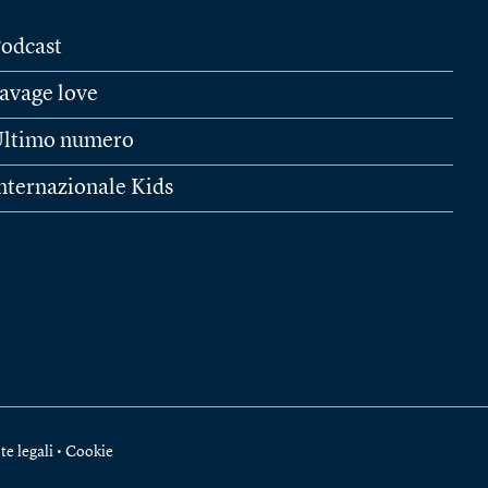
odcast
avage love
ltimo numero
nternazionale Kids
te legali
•
Cookie