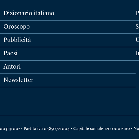
Dizionario italiano
P
Oroscopo
S
Pubblicità
U
Paesi
I
Autori
Newsletter
e 04003131002 • Partita iva 04850721004 • Capitale sociale 120.000 euro •
No