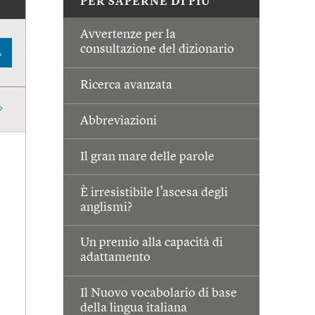
PER SAPERNE DI PIÙ
Avvertenze per la
consultazione del dizionario
A
Ricerca avanzata
Abbreviazioni
Il gran mare delle parole
È irresistibile l’ascesa degli
anglismi?
Un premio alla capacità di
adattamento
Il Nuovo vocabolario di base
della lingua italiana