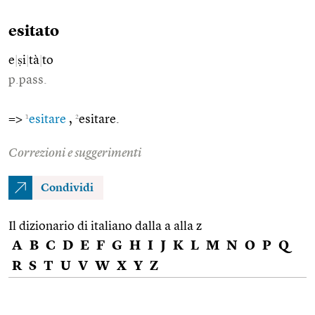
esitato
e
|
ṣi
|
tà
|
to
p.pass.
1
2
=>
esitare
,
esitare.
Correzioni e suggerimenti
Condividi
Il dizionario di italiano dalla a alla z
A
B
C
D
E
F
G
H
I
J
K
L
M
N
O
P
Q
R
S
T
U
V
W
X
Y
Z