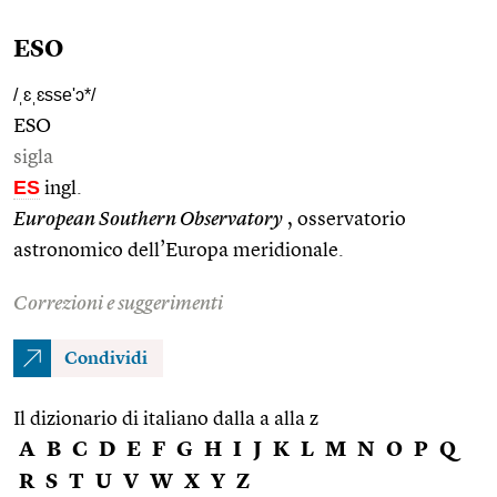
ESO
/ˌɛˌɛsse'ɔ*/
ESO
sigla
ES
ingl.
European Southern Observatory
, osservatorio
astronomico dell’Europa meridionale.
Correzioni e suggerimenti
Condividi
Il dizionario di italiano dalla a alla z
A
B
C
D
E
F
G
H
I
J
K
L
M
N
O
P
Q
R
S
T
U
V
W
X
Y
Z