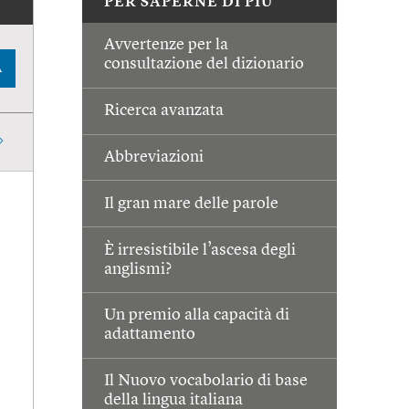
PER SAPERNE DI PIÙ
Avvertenze per la
consultazione del dizionario
A
Ricerca avanzata
Abbreviazioni
Il gran mare delle parole
È irresistibile l’ascesa degli
anglismi?
Un premio alla capacità di
adattamento
Il Nuovo vocabolario di base
della lingua italiana