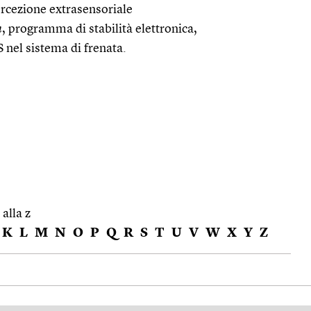
ercezione extrasensoriale
m
, programma di stabilità elettronica,
nel sistema di frenata.
 alla z
K
L
M
N
O
P
Q
R
S
T
U
V
W
X
Y
Z