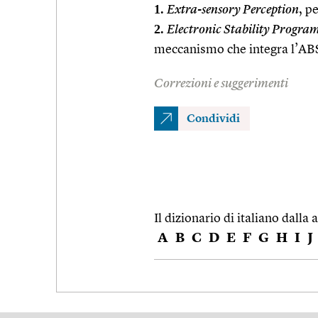
1.
Extra-sensory Perception
, p
2.
Electronic Stability Progra
meccanismo che integra l’ABS 
Correzioni e suggerimenti
Condividi
Il dizionario di italiano dalla a
A
B
C
D
E
F
G
H
I
J