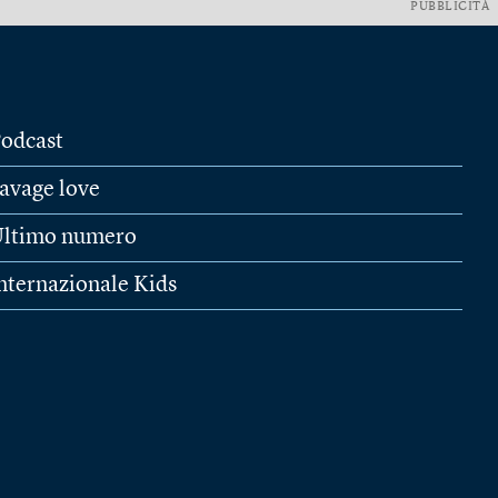
PUBBLICITÀ
odcast
avage love
ltimo numero
nternazionale Kids