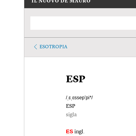
IL NUOVO DE MAURO
ESOTROPIA
ESP
/ˌɛˌɛssep'pi*/
ESP
sigla
ES
ingl.