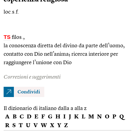
loc.s.f.
TS
filos.
,
la conoscenza diretta del divino da parte dell’uomo,
contatto con Dio nell’anima; ricerca interiore per
raggiungere l’unione con Dio
Correzioni e suggerimenti
Condividi
Il dizionario di italiano dalla a alla z
A
B
C
D
E
F
G
H
I
J
K
L
M
N
O
P
Q
R
S
T
U
V
W
X
Y
Z