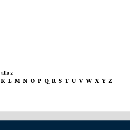
 alla z
K
L
M
N
O
P
Q
R
S
T
U
V
W
X
Y
Z