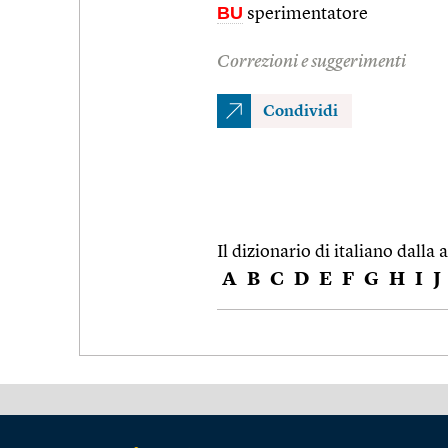
BU
sperimentatore
Correzioni e suggerimenti
Condividi
Il dizionario di italiano dalla a
A
B
C
D
E
F
G
H
I
J