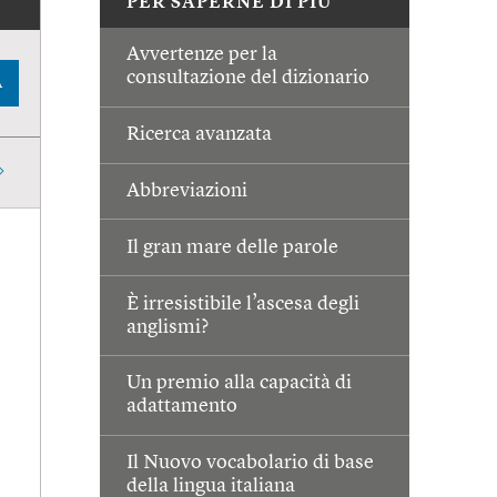
PER SAPERNE DI PIÙ
Avvertenze per la
consultazione del dizionario
A
Ricerca avanzata
Abbreviazioni
Il gran mare delle parole
È irresistibile l’ascesa degli
anglismi?
Un premio alla capacità di
adattamento
Il Nuovo vocabolario di base
della lingua italiana