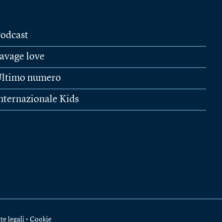
odcast
avage love
ltimo numero
nternazionale Kids
te legali
•
Cookie