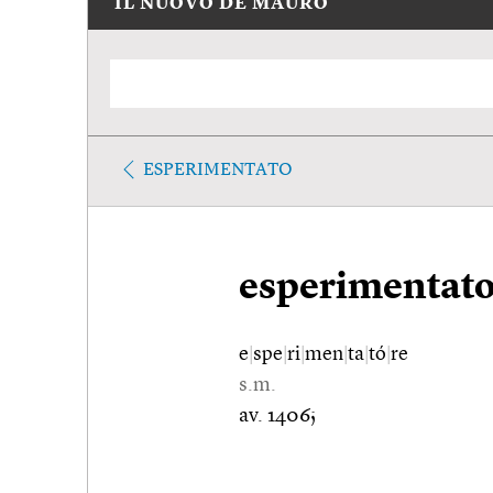
IL NUOVO DE MAURO
ESPERIMENTATO
esperimentat
e
|
spe
|
ri
|
men
|
ta
|
tó
|
re
s.m.
av. 1406;