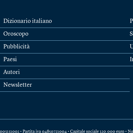
Dizionario italiano
P
Oroscopo
S
Pubblicità
U
Paesi
I
Autori
Newsletter
e 04003131002 • Partita iva 04850721004 • Capitale sociale 120.000 euro •
No