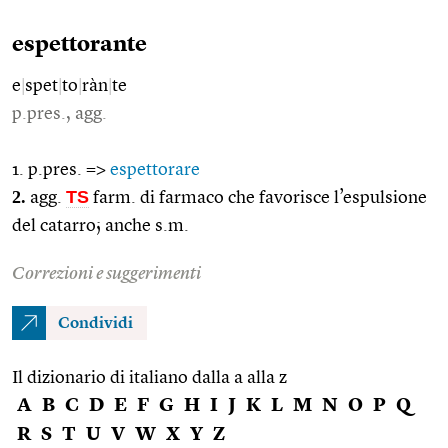
espettorante
e
|
spet
|
to
|
ràn
|
te
p.pres., agg.
1. p.pres. =>
espettorare
2.
TS
agg.
farm. di farmaco che favorisce l’espulsione
del catarro; anche s.m.
Correzioni e suggerimenti
Condividi
Il dizionario di italiano dalla a alla z
A
B
C
D
E
F
G
H
I
J
K
L
M
N
O
P
Q
R
S
T
U
V
W
X
Y
Z