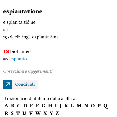
espiantazione
e
|
spian
|
ta
|
zió
|
ne
s.f.
1956; cfr. ingl. explantation.
TS
biol., med.
=>
espianto
Correzioni e suggerimenti
Condividi
Il dizionario di italiano dalla a alla z
A
B
C
D
E
F
G
H
I
J
K
L
M
N
O
P
Q
R
S
T
U
V
W
X
Y
Z