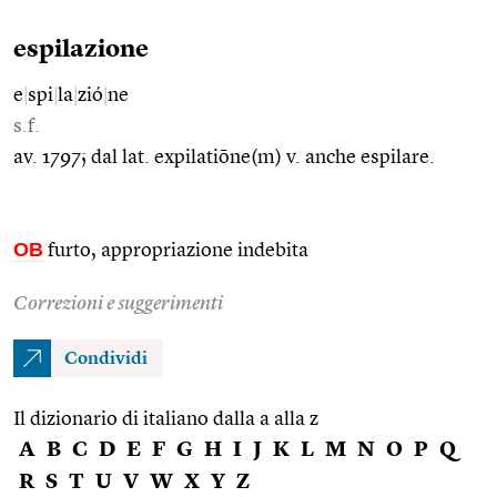
espilazione
e
|
spi
|
la
|
zió
|
ne
s.f.
av. 1797; dal lat. expilatiōne(m) v. anche espilare.
OB
furto, appropriazione indebita
Correzioni e suggerimenti
Condividi
Il dizionario di italiano dalla a alla z
A
B
C
D
E
F
G
H
I
J
K
L
M
N
O
P
Q
R
S
T
U
V
W
X
Y
Z