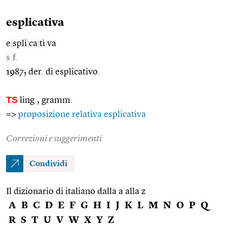
esplicativa
e
|
spli
|
ca
|
tì
|
va
s.f.
1987; der. di esplicativo.
TS
ling., gramm.
=>
proposizione relativa esplicativa
Correzioni e suggerimenti
Condividi
Il dizionario di italiano dalla a alla z
A
B
C
D
E
F
G
H
I
J
K
L
M
N
O
P
Q
R
S
T
U
V
W
X
Y
Z