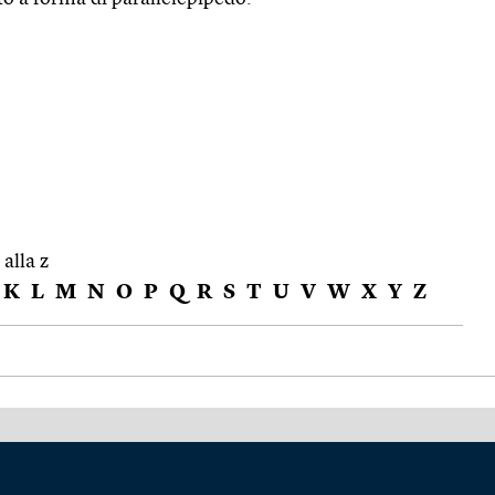
 alla z
K
L
M
N
O
P
Q
R
S
T
U
V
W
X
Y
Z