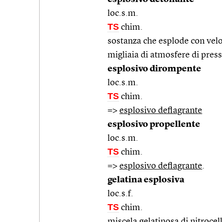
loc.s.m.
TS
chim.
sostanza che esplode con veloc
migliaia di atmosfere di pres
esplosivo dirompente
loc.s.m.
TS
chim.
=>
esplosivo deflagrante
esplosivo propellente
loc.s.m.
TS
chim.
=>
esplosivo deflagrante
.
gelatina esplosiva
loc.s.f.
TS
chim.
miscela gelatinosa di nitrocel