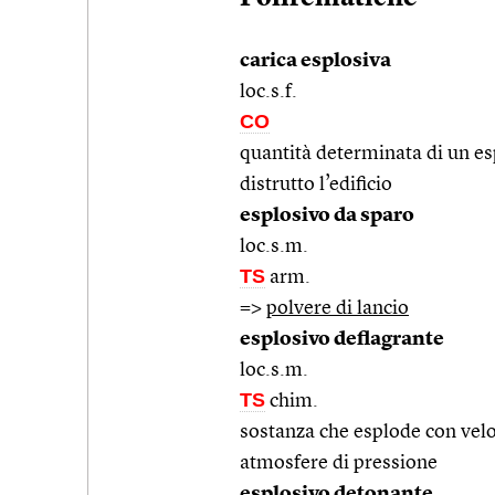
carica esplosiva
loc.s.f.
CO
quantità determinata di un es
distrutto l’edificio
esplosivo da sparo
loc.s.m.
TS
arm.
=>
polvere di lancio
esplosivo deflagrante
loc.s.m.
TS
chim.
sostanza che esplode con veloc
atmosfere di pressione
esplosivo detonante