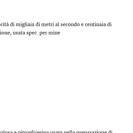
ità di migliaia di metri al secondo e centinaia di
sione, usata spec. per mine
lulosa e nitroglicerina usata nella preparazione di