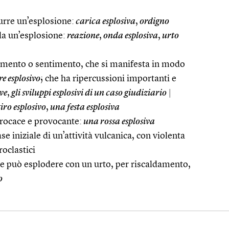
urre un’esplosione:
carica esplosiva
,
ordigno
da un’esplosione:
reazione
,
onda esplosiva
,
urto
tamento o sentimento, che si manifesta in modo
e esplosivo
; che ha ripercussioni importanti e
ve
,
gli sviluppi esplosivi di un caso giudiziario
|
iro esplosivo
,
una festa esplosiva
rocace e provocante:
una rossa esplosiva
ase iniziale di un’attività vulcanica, con violenta
roclastici
 può esplodere con un urto, per riscaldamento,
o