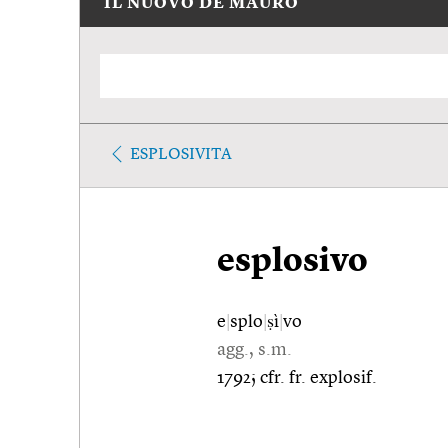
IL NUOVO DE MAURO
ESPLOSIVITA
esplosivo
e
|
splo
|
ṣì
|
vo
agg., s.m.
1792; cfr. fr. explosif.