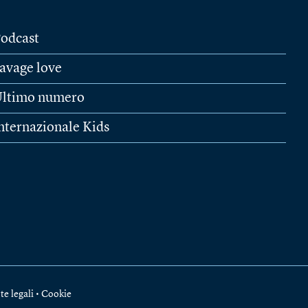
odcast
avage love
ltimo numero
nternazionale Kids
te legali
•
Cookie