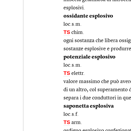
esplosivi.
ossidante esplosivo
loc.s.m.
TS
chim.
ogni sostanza che libera ossi
sostanze esplosive e produrre
potenziale esplosivo
loc.s.m.
TS
elettr.
valore massimo che può avere 
di un altro, col superamento d
separa i due conduttori in qu
saponetta esplosiva
loc.s.f.
TS
arm.
ordigno esplosivo confezionat