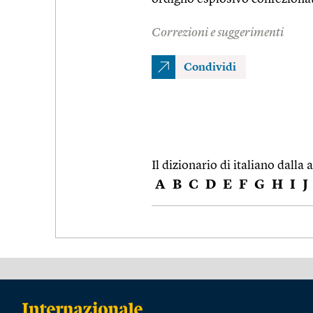
Correzioni e suggerimenti
Condividi
Il dizionario di italiano dalla a
A
B
C
D
E
F
G
H
I
J