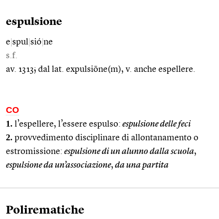
espulsione
e
|
spul
|
sió
|
ne
s.f.
av. 1313; dal lat. expulsiōne(m), v. anche espellere.
CO
1.
l’espellere, l’essere espulso:
espulsione delle feci
2.
provvedimento disciplinare di allontanamento o
estromissione:
espulsione di un alunno dalla scuola
,
espulsione da un’associazione
,
da una partita
Polirematiche