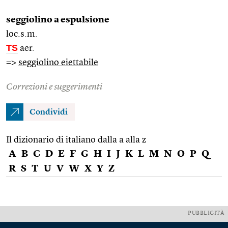
seggiolino a espulsione
loc.s.m.
TS
aer.
=>
seggiolino eiettabile
Correzioni e suggerimenti
Condividi
Il dizionario di italiano dalla a alla z
A
B
C
D
E
F
G
H
I
J
K
L
M
N
O
P
Q
R
S
T
U
V
W
X
Y
Z
PUBBLICITÀ