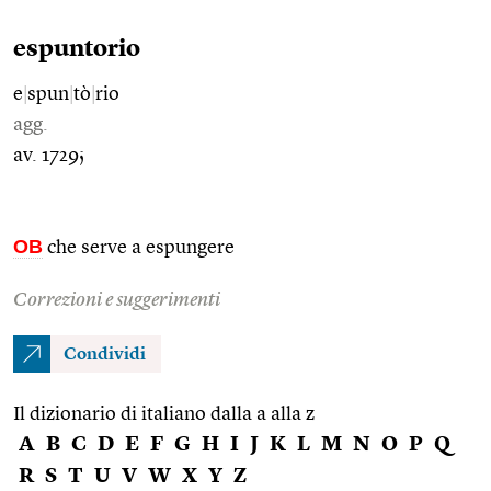
espuntorio
e
|
spun
|
tò
|
rio
agg.
av. 1729;
OB
che serve a espungere
Correzioni e suggerimenti
Condividi
Il dizionario di italiano dalla a alla z
A
B
C
D
E
F
G
H
I
J
K
L
M
N
O
P
Q
R
S
T
U
V
W
X
Y
Z