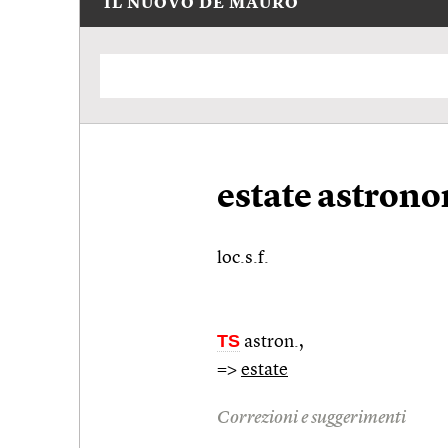
IL NUOVO DE MAURO
estate astron
loc.s.f.
TS
astron.
,
=>
estate
Correzioni e suggerimenti