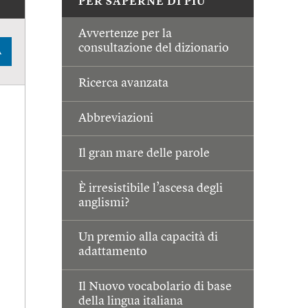
PER SAPERNE DI PIÙ
Avvertenze per la
consultazione del dizionario
A
Ricerca avanzata
Abbreviazioni
Il gran mare delle parole
È irresistibile l’ascesa degli
anglismi?
Un premio alla capacità di
adattamento
Il Nuovo vocabolario di base
della lingua italiana