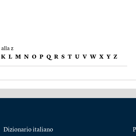
 alla z
K
L
M
N
O
P
Q
R
S
T
U
V
W
X
Y
Z
Dizionario italiano
P