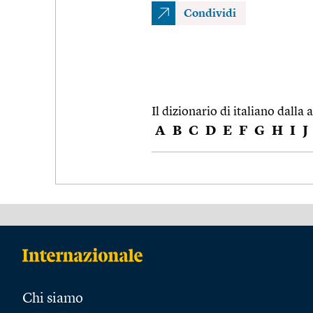
Condividi
Il dizionario di italiano dalla a
A
B
C
D
E
F
G
H
I
J
Chi siamo