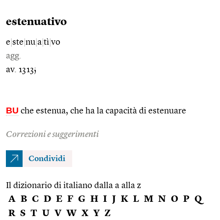
estenuativo
e
|
ste
|
nu
|
a
|
tì
|
vo
agg.
av. 1313;
BU
che estenua, che ha la capacità di estenuare
Correzioni e suggerimenti
Condividi
Il dizionario di italiano dalla a alla z
A
B
C
D
E
F
G
H
I
J
K
L
M
N
O
P
Q
R
S
T
U
V
W
X
Y
Z