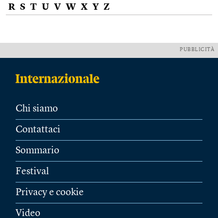
R
S
T
U
V
W
X
Y
Z
PUBBLICITÀ
Chi siamo
Contattaci
Sommario
Festival
Privacy e cookie
Video