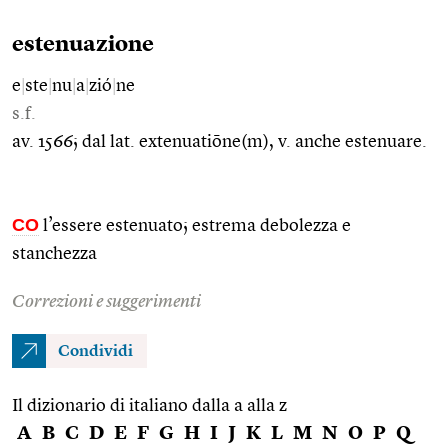
estenuazione
e
|
ste
|
nu
|
a
|
zió
|
ne
s.f.
av. 1566; dal lat. extenuatiōne(m), v. anche estenuare.
CO
l’essere estenuato; estrema debolezza e
stanchezza
Correzioni e suggerimenti
Condividi
Il dizionario di italiano dalla a alla z
A
B
C
D
E
F
G
H
I
J
K
L
M
N
O
P
Q