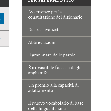
PER SAPERNE DI PIÙ
Avvertenze per la
consultazione del dizionario
A
Ricerca avanzata
Abbreviazioni
Il gran mare delle parole
È irresistibile l’ascesa degli
anglismi?
Un premio alla capacità di
adattamento
Il Nuovo vocabolario di base
della lingua italiana