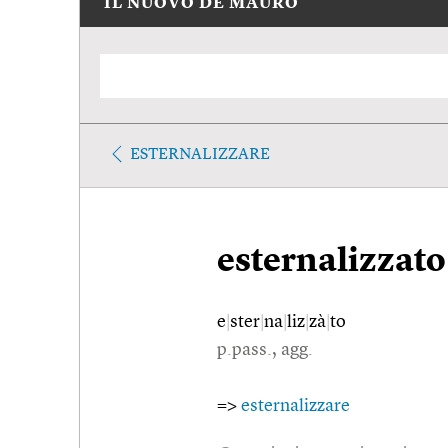
IL NUOVO DE MAURO
ESTERNALIZZARE
esternalizzato
e
|
ster
|
na
|
liz
|
zà
|
to
p.pass., agg.
=>
esternalizzare