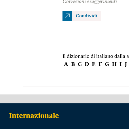
Correzioni e suggerimenti
Condividi
Il dizionario di italiano dalla a
A
B
C
D
E
F
G
H
I
J