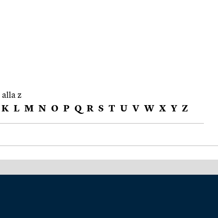
 alla z
K
L
M
N
O
P
Q
R
S
T
U
V
W
X
Y
Z