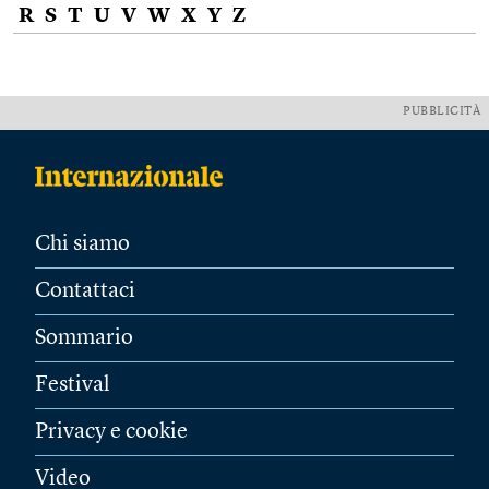
R
S
T
U
V
W
X
Y
Z
PUBBLICITÀ
Chi siamo
Contattaci
Sommario
Festival
Privacy e cookie
Video