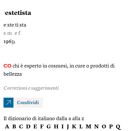
estetista
1
e
|
ste
|
tì
|
sta
s.m. e f.
1963;
CO
chi è esperto in cosmesi, in cure o prodotti di
bellezza
Correzioni e suggerimenti
Condividi
Il dizionario di italiano dalla a alla z
A
B
C
D
E
F
G
H
I
J
K
L
M
N
O
P
Q