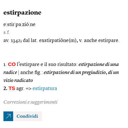
estirpazione
e
|
stir
|
pa
|
zió
|
ne
s.f.
av. 1342; dal lat. exstirpatiōne(m), v. anche estirpare.
CO
1.
l’estirpare e il suo risultato:
estirpazione di una
radice
|
anche fig.:
estirpazione di un pregiudizio
,
di un
vizio radicato
2.
TS
agr. =>
estirpatura
Correzioni e suggerimenti
Condividi