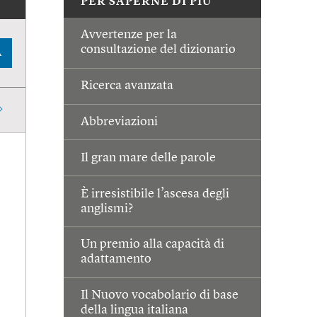
PER SAPERNE DI PIÙ
Avvertenze per la
consultazione del dizionario
A
Ricerca avanzata
Abbreviazioni
Il gran mare delle parole
È irresistibile l’ascesa degli
anglismi?
Un premio alla capacità di
adattamento
Il Nuovo vocabolario di base
della lingua italiana