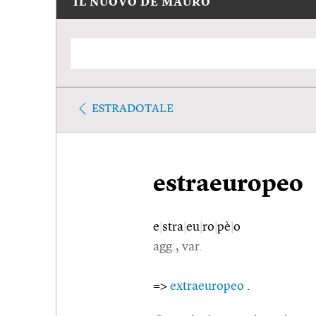
IL NUOVO DE MAURO
ESTRADOTALE
estraeuropeo
e
|
stra
|
eu
|
ro
|
pè
|
o
agg., var.
=>
extraeuropeo
.