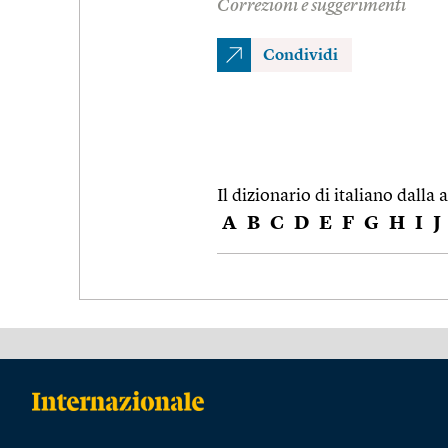
Correzioni e suggerimenti
Condividi
Il dizionario di italiano dalla a
A
B
C
D
E
F
G
H
I
J