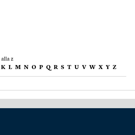
 alla z
K
L
M
N
O
P
Q
R
S
T
U
V
W
X
Y
Z