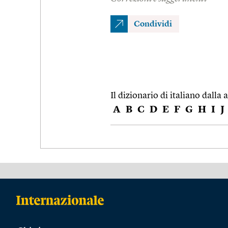
Condividi
Il dizionario di italiano dalla a
A
B
C
D
E
F
G
H
I
J