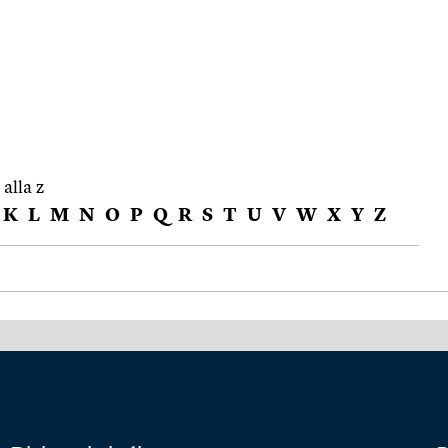
 alla z
K
L
M
N
O
P
Q
R
S
T
U
V
W
X
Y
Z