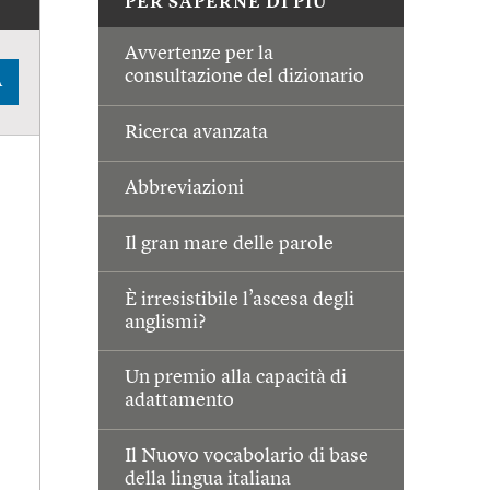
PER SAPERNE DI PIÙ
Avvertenze per la
consultazione del dizionario
A
Ricerca avanzata
Abbreviazioni
Il gran mare delle parole
È irresistibile l’ascesa degli
anglismi?
Un premio alla capacità di
adattamento
Il Nuovo vocabolario di base
della lingua italiana