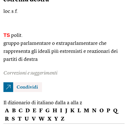
loc.s.f.
TS
polit.
gruppo parlamentare o extraparlamentare che
rappresenta gli ideali più estremisti e reazionari dei
partiti di destra
Correzioni e suggerimenti
Condividi
Il dizionario di italiano dalla a alla z
A
B
C
D
E
F
G
H
I
J
K
L
M
N
O
P
Q
R
S
T
U
V
W
X
Y
Z