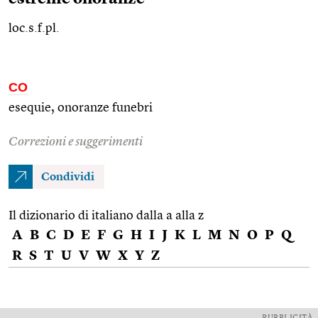
loc.s.f.pl.
CO
esequie, onoranze funebri
Correzioni e suggerimenti
Condividi
Il dizionario di italiano dalla a alla z
A
B
C
D
E
F
G
H
I
J
K
L
M
N
O
P
Q
R
S
T
U
V
W
X
Y
Z