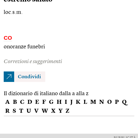
loc.s.m.
CO
onoranze funebri
Correzioni e suggerimenti
Condividi
Il dizionario di italiano dalla a alla z
A
B
C
D
E
F
G
H
I
J
K
L
M
N
O
P
Q
R
S
T
U
V
W
X
Y
Z