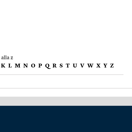
 alla z
K
L
M
N
O
P
Q
R
S
T
U
V
W
X
Y
Z