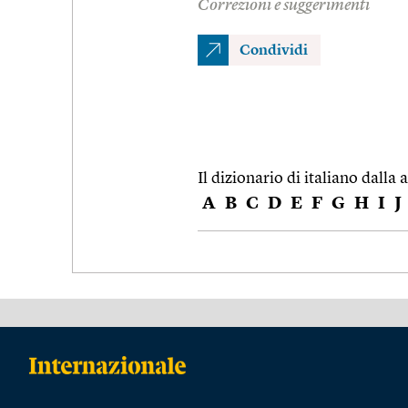
Correzioni e suggerimenti
Condividi
Il dizionario di italiano dalla a
A
B
C
D
E
F
G
H
I
J