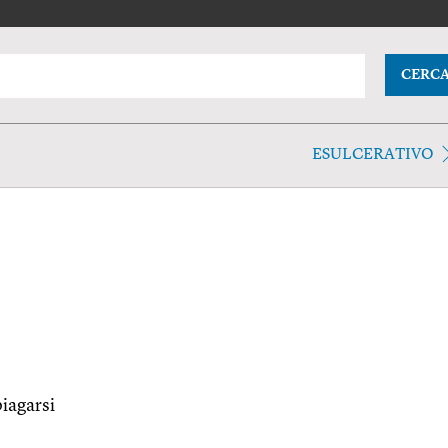
CERC
ESULCERATIVO
piagarsi