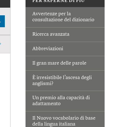
PER SAPERNE DI PIÙ
Avvertenze per la
consultazione del dizionario
A
Ricerca avanzata
Abbreviazioni
Il gran mare delle parole
È irresistibile l’ascesa degli
anglismi?
Un premio alla capacità di
adattamento
Il Nuovo vocabolario di base
della lingua italiana