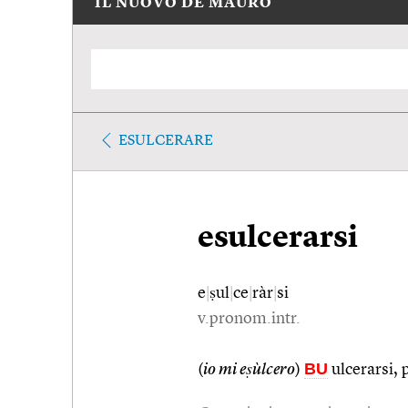
IL NUOVO DE MAURO
ESULCERARE
esulcerarsi
e
|
ṣul
|
ce
|
ràr
|
si
v.pronom.intr.
BU
(
io mi eṣùlcero
)
ulcerarsi, 