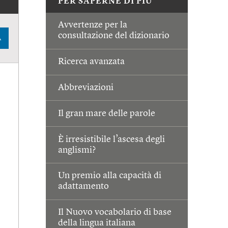
PER SAPERNE DI PIÙ
Avvertenze per la
consultazione del dizionario
A
Ricerca avanzata
Abbreviazioni
Il gran mare delle parole
È irresistibile l’ascesa degli
anglismi?
Un premio alla capacità di
adattamento
Il Nuovo vocabolario di base
della lingua italiana