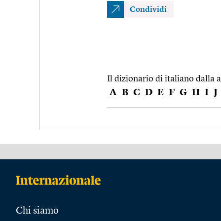
Condividi
Il dizionario di italiano dalla a
A
B
C
D
E
F
G
H
I
J
Chi siamo