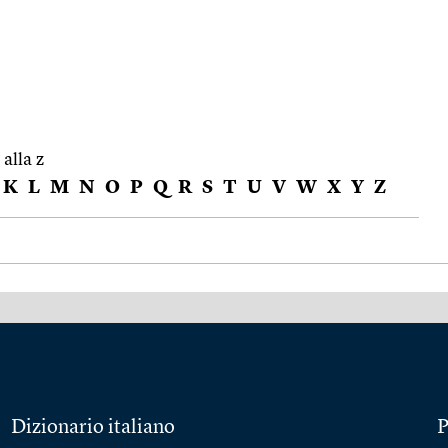
 alla z
K
L
M
N
O
P
Q
R
S
T
U
V
W
X
Y
Z
Dizionario italiano
P