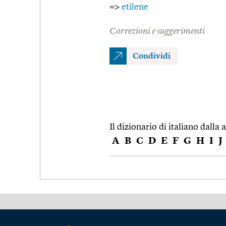
=>
etilene
Correzioni e suggerimenti
Condividi
Il dizionario di italiano dalla a
A
B
C
D
E
F
G
H
I
J