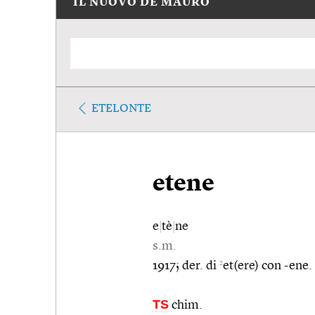
IL NUOVO DE MAURO
ETELONTE
etene
e
|
tè
|
ne
s.m.
2
1917; der. di
et(ere) con -ene.
TS
chim.