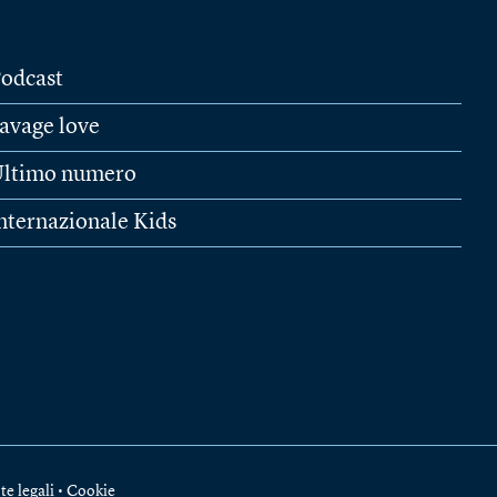
odcast
avage love
ltimo numero
nternazionale Kids
te legali
•
Cookie