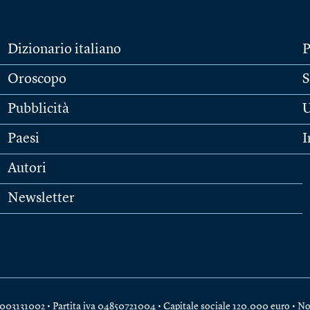
Dizionario italiano
P
Oroscopo
S
Pubblicità
U
Paesi
I
Autori
Newsletter
e 04003131002 • Partita iva 04850721004 • Capitale sociale 120.000 euro •
No