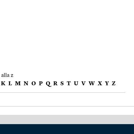
 alla z
K
L
M
N
O
P
Q
R
S
T
U
V
W
X
Y
Z