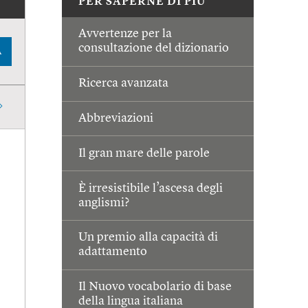
PER SAPERNE DI PIÙ
Avvertenze per la
consultazione del dizionario
A
Ricerca avanzata
Abbreviazioni
Il gran mare delle parole
È irresistibile l’ascesa degli
anglismi?
Un premio alla capacità di
adattamento
Il Nuovo vocabolario di base
della lingua italiana