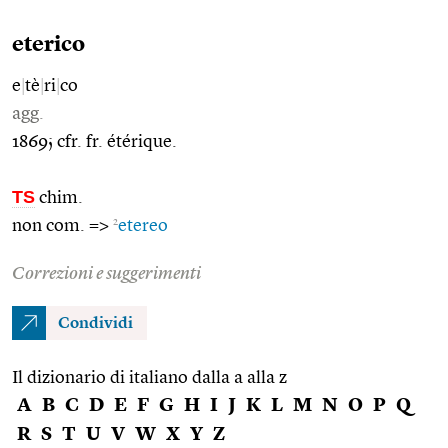
eterico
e
|
tè
|
ri
|
co
agg.
1869; cfr. fr. étérique.
TS
chim.
2
non com. =>
etereo
Correzioni e suggerimenti
Condividi
Il dizionario di italiano dalla a alla z
A
B
C
D
E
F
G
H
I
J
K
L
M
N
O
P
Q
R
S
T
U
V
W
X
Y
Z