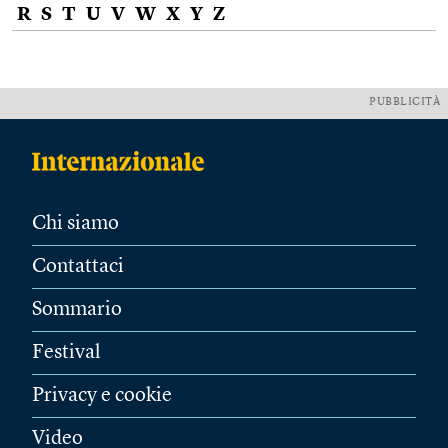
R
S
T
U
V
W
X
Y
Z
PUBBLICITÀ
Chi siamo
Contattaci
Sommario
Festival
Privacy e cookie
Video