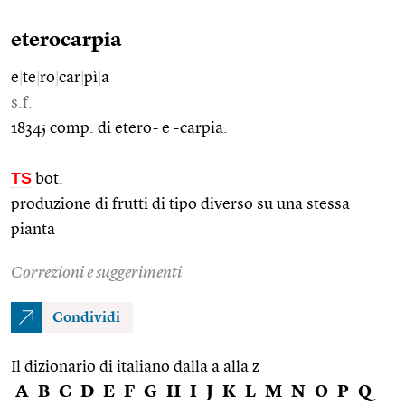
eterocarpia
e
|
te
|
ro
|
car
|
pì
|
a
s.f.
1834; comp. di etero- e -carpia.
TS
bot.
produzione di frutti di tipo diverso su una stessa
pianta
Correzioni e suggerimenti
Condividi
Il dizionario di italiano dalla a alla z
A
B
C
D
E
F
G
H
I
J
K
L
M
N
O
P
Q